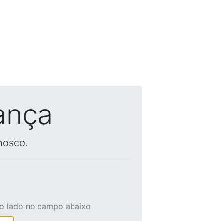
ança
nosco.
ao lado no campo abaixo