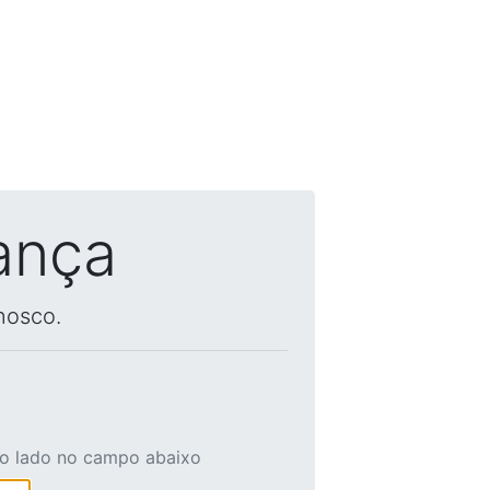
ança
nosco.
ao lado no campo abaixo